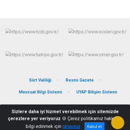
Siirt Valiliği
Resmi Gazete
Mevzuat Bilgi Sistemi
UYAP Bilişim Sistemi
Aydın Mahallesi Beyazıt Cad. Hükümet Konağı No: 12
Sizlere daha iyi hizmet verebilmek için sitemizde
PERVARİ/SİİRT
çerezlere yer veriyoruz
🍪 Çerez politikamız hakkında
Telefon: 0 484 361 2001 Santral Fax: 0 484 361 2244
bilgi edinmek için
tıklayınız
Kabul et