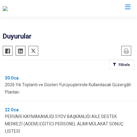
Siirt
Duyurular
Tillo
Baykan
Filtrele
Eruh
Kurtalan
30
Oca
2026 Yılı Toplantı ve Gösteri Yürüyüşlerinde Kullanılacak Güzergâh
Pervari
Planları
Şirvan
22
Oca
PERVARİ KAYMAKAMLIĞI SYDV BAŞKANLIĞI AİLE DESTEK
MERKEZİ (ADEM) EĞİTİCİ PERSONEL ALIMI MÜLAKAT SONUÇ
LİSTESİ