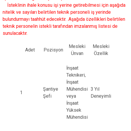
İsteklinin ihale konusu işi yerine getirebilmesi için aşağıda
nitelik ve sayıları belirtilen teknik personeli iş yerinde
bulundurmayı taahhüt edecektir. .Aşağıda özellikleri belirtilen
teknik personelin istekli tarafından imzalanmış listesi de
sunulacaktır.
Mesleki
Mesleki
Adet
Pozisyon
Ünvan
Özellik
İnşaat
Teknikeri,
İnşaat
Şantiye
Mühendisi
3 Yıl
1
Şefi
veya
Deneyimli
İnşaat
Yüksek
Mühendisi