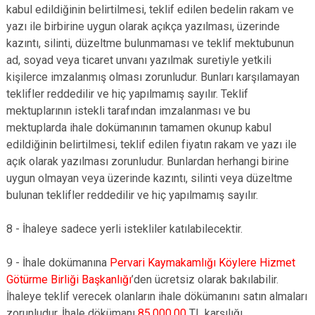
kabul edildiğinin belirtilmesi, teklif edilen bedelin rakam ve
yazı ile birbirine uygun olarak açıkça yazılması, üzerinde
kazıntı, silinti, düzeltme bulunmaması ve teklif mektubunun
ad, soyad veya ticaret unvanı yazılmak suretiyle yetkili
kişilerce imzalanmış olması zorunludur. Bunları karşılamayan
teklifler reddedilir ve hiç yapılmamış sayılır. Teklif
mektuplarının istekli tarafından imzalanması ve bu
mektuplarda ihale dokümanının tamamen okunup kabul
edildiğinin belirtilmesi, teklif edilen fiyatın rakam ve yazı ile
açık olarak yazılması zorunludur. Bunlardan herhangi birine
uygun olmayan veya üzerinde kazıntı, silinti veya düzeltme
bulunan teklifler reddedilir ve hiç yapılmamış sayılır.
8 - İhaleye sadece yerli istekliler katılabilecektir.
9 - İhale dokümanına
Pervari Kaymakamlığı Köylere Hizmet
Götürme Birliği Başkanlığı
’den ücretsiz olarak bakılabilir.
İhaleye teklif verecek olanların ihale dökümanını satın almaları
zorunludur. İhale dökümanı
85.000,00
TL karşılığı