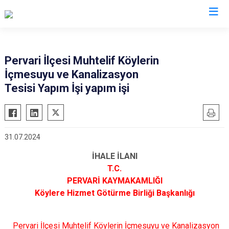
Siirt
Pervari İlçesi Muhtelif Köylerin
İçmesuyu ve Kanalizasyon
Tillo
Tesisi Yapım İşi yapım işi
Baykan
Eruh
Kurtalan
31.07.2024
Pervari
İHALE İLANI
Şirvan
T.C.
PERVARİ KAYMAKAMLIĞI
Köylere Hizmet Götürme Birliği Başkanlığı
Pervari İlçesi Muhtelif Köylerin İçmesuyu ve Kanalizasyon