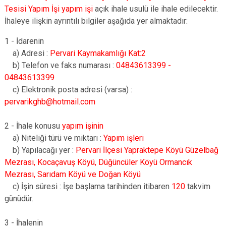
Tesisi Yapım İşi
yapım işi
açık ihale usulü ile ihale edilecektir.
İhaleye ilişkin ayrıntılı bilgiler aşağıda yer almaktadır:
1 - İdarenin
a) Adresi :
Pervari Kaymakamlığı Kat:2
b) Telefon ve faks numarası :
04843613399 -
04843613399
c) Elektronik posta adresi (varsa) :
pervarikghb@hotmail.com
2 - İhale konusu
yapım işinin
a) Niteliği türü ve miktarı :
Yapım işleri
b) Yapılacağı yer :
Pervari İlçesi Yapraktepe Köyü Güzelbağ
Mezrası, Kocaçavuş Köyü, Düğüncüler Köyü Ormancık
Mezrası, Sarıdam Köyü ve Doğan Köyü
c) İşin süresi : İşe başlama tarihinden itibaren
120
takvim
günüdür.
3 - İhalenin